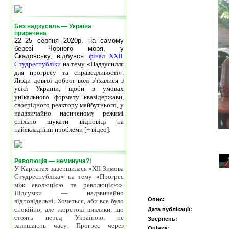
Без надзусиль — Україна
приречена
22–25 серпня 2020р. на самому
березі Чорного моря, у
Скадовську, відбувся
фінал XXII
Студреспубліки
на тему «Надзусилля
для прогресу та справедливості».
Люди довгої доброї волі з’їхалися з
усієї України, щоби в умовах
унікального формату квазідержави,
своєрідного реактору майбутнього, у
надзвичайно насиченому режимі
спільно шукати відповіді на
найскладніші проблеми [+ відео].
Революція — неминуча?!
У Карпатах завершилася «ХІІ Зимова
Студреспубліка» на тему «Прогрес
між еволюцією та революцією».
Підсумки — надзвичайно
Опис:
відповідальні. Хочеться, аби все було
спокійно, але жорстокі виклики, що
Дата публікації:
стоять перед Україною, не
Звернень:
залишають часу. Прогрес через
Оцінка: