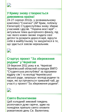
У Криму знову створюється
дивовижна країна!
24-27 серпня 2012р. у розважальному
комплексі "Сонечко" (АР Крим, поблизу
Євпаторії) Студреспубліка знову збирає
учасників і друзів. "Україна моєї мрії" –
актуальна тема цьогорічного фіналу, під
час якого кожен зможе згадати свої
дитячі та розкрити дорослі мрії, відчути
себе в майбутньому та зануритися в те,
що здається зовсім нереальним.
Стартує проект "За збереження
родини" у Чернігові
19 березня 2011 року в м. Чернігові
Чернігівський обласний осередок ВМГО
"Студентська республіка" за підтримки
відділу сім`ї та молоді Чернігівської
міської ради, запрошує молоді родини та
пари, які зустрічаються тривалий чай, до
участі у проекті "За збереження родини".
Свято Валентинове
Цей холодний зимовий тиждень
розпочався дуже гаряче, адже на
понеділок припало свято оповите
романтикою день Св. Валентина.