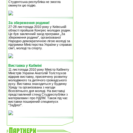
Студентська республіка не змогла
оминути цю подію.
За збереження родини!
27-28 листопада 2010 року у Київській
області пройшов Конгрес молодих родин.
Це був заключний захід програми „За
збереження родини”, організованої
Народно-демократичною лігою молоді за
підтримки Міністерства України у справах
сім’ї, молоді та спорту.
Виставка у Кабміні
11 листопада 2010 року Міністр Кабінету
Міністрів України Анатолій Толстоухов
відкрив виставку, присвячену розвитку
молодіжного та дитячого громадського
руху. Виставка знаходиться у Будинку
Уряду та організована з нагоди
Всесвітнього дня молоді. На виставці
представлений стенд Студреспубліки з
матеріалами і про НДЛМ. Також під час
виставки поширений спецвипуск
"ЗаДіло!".