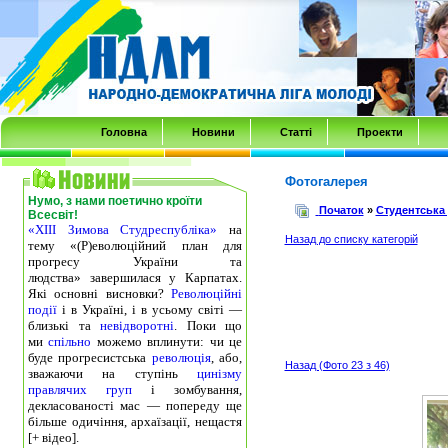
Transmenu
powered
by
JoomlArt.com
-
Головна
Новини
Статті
Проекти
Mambo
Joomla
Фотогалерея
Нумо, з нами поетично кроїти
Professional
Початок
»
Студентська
Всесвіт!
«ХІІІ Зимова Студреспубліка»
на
Templates
Назад до списку категорій
тему «(Р)еволюційний план для
Club
прогресу України та
людства» завершилася у Карпатах.
Які основні висновки?
Революційні
події
і в Україні, і в усьому світі —
близькі та
невідворотні
. Поки що
ми
спільно
можемо вплинути: чи це
буде прогресистська
революція
, або,
Назад (Фото 23 з 46)
зважаючи на ступінь
цинізму
правлячих груп
і зомбування,
декласованості мас — попереду ще
більше одичіння, архаїзації, нещастя
[+ відео].