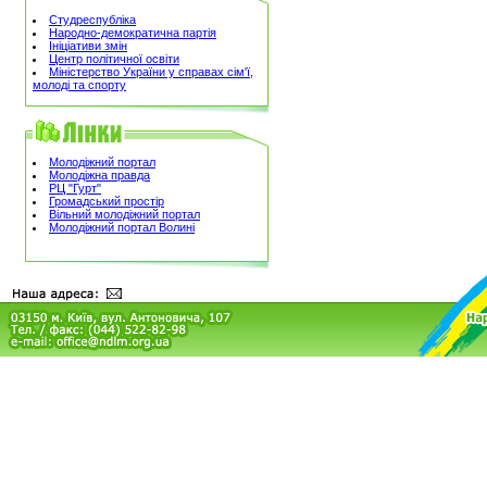
Студреспубліка
Народно-демократична партія
Ініціативи змін
Центр політичної освіти
Міністерство України у справах сім'ї,
молоді та спорту
Молодіжний портал
Молодіжна правда
РЦ "Гурт"
Громадський простір
Вільний молодіжний портал
Молодіжний портал Волині