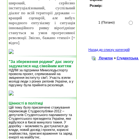
широкий, серйозно
Розмір:
інституціалізований, суспільний
діалог по всій території держави —
кращий сценарій, але вибух
народного ентузіазму і ситуація
1 (Погано)
інноваційного ривку вірогідніше
стануться за умов прогресивної
революції. Звісно, бажано «тихої» [+
відео].
Назад до списку категорій
Початок
»
Студентська
"За збереження родини" дає змогу
задуматися над сімейним життям
НДЛМ за підтримки Мінмолодьспорту
провела проект, спрямований на
зміцнення інституту сім'ї. Участь взяли
молоді люди з різних регіонів України, а у
підсумку була прийнята резолюція.
Цінності в політиці
Цій тему було присвячене стажування
переможців Студреспубліки-2012 –
депутатів Студентського парламенту та
Студентського президента України, яке
відбулося в Києві минулого тижня. У
доробку – можливість достукатися до
влади, новий досвід і проекти, корисні
знайомства, приємні враження та заряд
енергії на майбутнє.