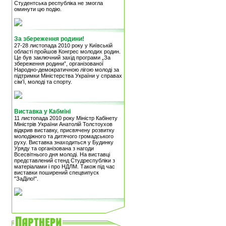
Студентська республіка не змогла
оминути цю подію.
За збереження родини!
27-28 листопада 2010 року у Київській
області пройшов Конгрес молодих родин.
Це був заключний захід програми „За
збереження родини”, організованої
Народно-демократичною лігою молоді за
підтримки Міністерства України у справах
сім’ї, молоді та спорту.
Виставка у Кабміні
11 листопада 2010 року Міністр Кабінету
Міністрів України Анатолій Толстоухов
відкрив виставку, присвячену розвитку
молодіжного та дитячого громадського
руху. Виставка знаходиться у Будинку
Уряду та організована з нагоди
Всесвітнього дня молоді. На виставці
представлений стенд Студреспубліки з
матеріалами і про НДЛМ. Також під час
виставки поширений спецвипуск
"ЗаДіло!".