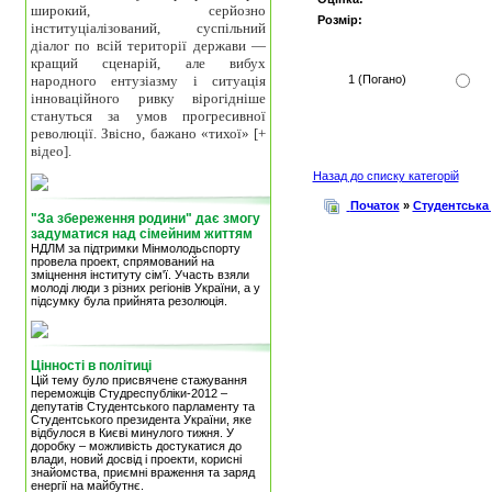
широкий, серйозно
Розмір:
інституціалізований, суспільний
діалог по всій території держави —
кращий сценарій, але вибух
народного ентузіазму і ситуація
1 (Погано)
інноваційного ривку вірогідніше
стануться за умов прогресивної
революції. Звісно, бажано «тихої» [+
відео].
Назад до списку категорій
Початок
»
Студентська
"За збереження родини" дає змогу
задуматися над сімейним життям
НДЛМ за підтримки Мінмолодьспорту
провела проект, спрямований на
зміцнення інституту сім'ї. Участь взяли
молоді люди з різних регіонів України, а у
підсумку була прийнята резолюція.
Цінності в політиці
Цій тему було присвячене стажування
переможців Студреспубліки-2012 –
депутатів Студентського парламенту та
Студентського президента України, яке
відбулося в Києві минулого тижня. У
доробку – можливість достукатися до
влади, новий досвід і проекти, корисні
знайомства, приємні враження та заряд
енергії на майбутнє.