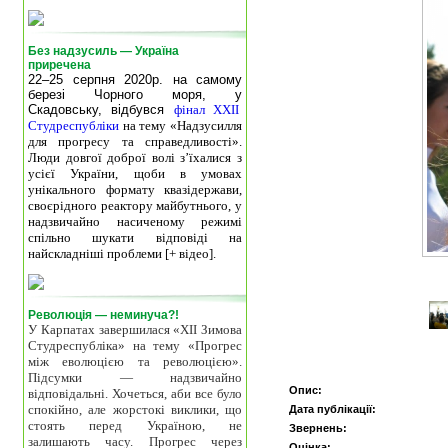
Без надзусиль — Україна
приречена
22–25 серпня 2020р. на самому
березі Чорного моря, у
Скадовську, відбувся
фінал XXII
Студреспубліки
на тему «Надзусилля
для прогресу та справедливості».
Люди довгої доброї волі з’їхалися з
усієї України, щоби в умовах
унікального формату квазідержави,
своєрідного реактору майбутнього, у
надзвичайно насиченому режимі
спільно шукати відповіді на
найскладніші проблеми [+ відео].
Революція — неминуча?!
У Карпатах завершилася «ХІІ Зимова
Студреспубліка» на тему «Прогрес
між еволюцією та революцією».
Підсумки — надзвичайно
Опис:
відповідальні. Хочеться, аби все було
спокійно, але жорстокі виклики, що
Дата публікації:
стоять перед Україною, не
Звернень:
залишають часу. Прогрес через
Оцінка: