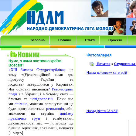
Transmenu
powered
by
JoomlArt.com
-
Головна
Новини
Статті
Проекти
Mambo
Joomla
Фотогалерея
Нумо, з нами поетично кроїти
Professional
Початок
»
Студентська
Всесвіт!
«ХІІІ Зимова Студреспубліка»
на
Templates
Назад до списку категорій
тему «(Р)еволюційний план для
Club
прогресу України та
людства» завершилася у Карпатах.
Які основні висновки?
Революційні
події
і в Україні, і в усьому світі —
близькі та
невідворотні
. Поки що
ми
спільно
можемо вплинути: чи це
буде прогресистська
революція
, або,
Назад (Фото 23 з 34)
зважаючи на ступінь
цинізму
правлячих груп
і зомбування,
декласованості мас — попереду ще
більше одичіння, архаїзації, нещастя
[+ відео].