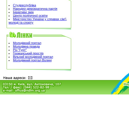
Студреспубліка
Народно-демократична партія
Ініціативи змін
Центр політичної освіти
Міністерство України у справах сім'ї,
молоді та спорту
Молодіжний портал
Молодіжна правда
РЦ "Гурт"
Громадський простір
Вільний молодіжний портал
Молодіжний портал Волині