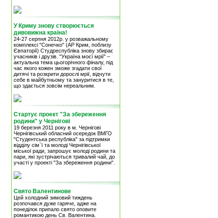
У Криму знову створюється
дивовижна країна!
24-27 серпня 2012р. у розважальному
комплексі "Сонечко" (АР Крим, поблизу
Євпаторії) Студреспубліка знову збирає
учасників і друзів. "Україна моєї мрії" –
актуальна тема цьогорічного фіналу, під
час якого кожен зможе згадати свої
дитячі та розкрити дорослі мрії, відчути
себе в майбутньому та зануритися в те,
що здається зовсім нереальним.
Стартує проект "За збереження
родини" у Чернігові
19 березня 2011 року в м. Чернігові
Чернігівський обласний осередок ВМГО
"Студентська республіка" за підтримки
відділу сім`ї та молоді Чернігівської
міської ради, запрошує молоді родини та
пари, які зустрічаються тривалий чай, до
участі у проекті "За збереження родини".
Свято Валентинове
Цей холодний зимовий тиждень
розпочався дуже гаряче, адже на
понеділок припало свято оповите
романтикою день Св. Валентина.