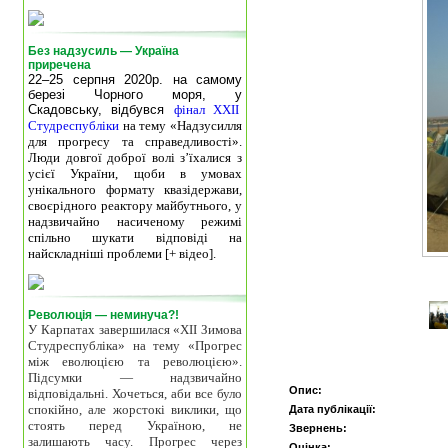
Без надзусиль — Україна
приречена
22–25 серпня 2020р. на самому
березі Чорного моря, у
Скадовську, відбувся
фінал XXII
Студреспубліки
на тему «Надзусилля
для прогресу та справедливості».
Люди довгої доброї волі з’їхалися з
усієї України, щоби в умовах
унікального формату квазідержави,
своєрідного реактору майбутнього, у
надзвичайно насиченому режимі
спільно шукати відповіді на
найскладніші проблеми [+ відео].
Революція — неминуча?!
У Карпатах завершилася «ХІІ Зимова
Студреспубліка» на тему «Прогрес
між еволюцією та революцією».
Підсумки — надзвичайно
Опис:
відповідальні. Хочеться, аби все було
спокійно, але жорстокі виклики, що
Дата публікації:
стоять перед Україною, не
Звернень:
залишають часу. Прогрес через
Оцінка: