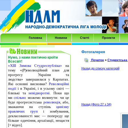
Transmenu
powered
by
JoomlArt.com
-
Головна
Новини
Статті
Проекти
Mambo
Joomla
Фотогалерея
Нумо, з нами поетично кроїти
Professional
Початок
»
Студентська
Всесвіт!
«ХІІІ Зимова Студреспубліка»
на
Templates
Назад до списку категорій
тему «(Р)еволюційний план для
Club
прогресу України та
людства» завершилася у Карпатах.
Які основні висновки?
Революційні
події
і в Україні, і в усьому світі —
близькі та
невідворотні
. Поки що
ми
спільно
можемо вплинути: чи це
буде прогресистська
революція
, або,
Назад (Фото 27 з 34)
зважаючи на ступінь
цинізму
правлячих груп
і зомбування,
декласованості мас — попереду ще
більше одичіння, архаїзації, нещастя
[+ відео].