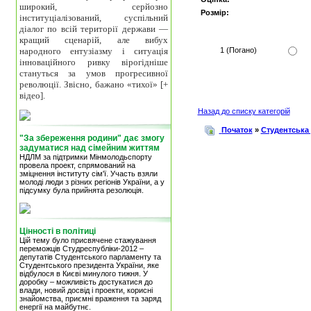
широкий, серйозно
Розмір:
інституціалізований, суспільний
діалог по всій території держави —
кращий сценарій, але вибух
народного ентузіазму і ситуація
1 (Погано)
інноваційного ривку вірогідніше
стануться за умов прогресивної
революції. Звісно, бажано «тихої» [+
відео].
Назад до списку категорій
Початок
»
Студентська
"За збереження родини" дає змогу
задуматися над сімейним життям
НДЛМ за підтримки Мінмолодьспорту
провела проект, спрямований на
зміцнення інституту сім'ї. Участь взяли
молоді люди з різних регіонів України, а у
підсумку була прийнята резолюція.
Цінності в політиці
Цій тему було присвячене стажування
переможців Студреспубліки-2012 –
депутатів Студентського парламенту та
Студентського президента України, яке
відбулося в Києві минулого тижня. У
доробку – можливість достукатися до
влади, новий досвід і проекти, корисні
знайомства, приємні враження та заряд
енергії на майбутнє.