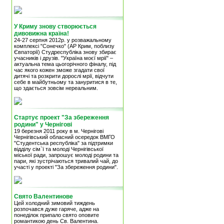
У Криму знову створюється
дивовижна країна!
24-27 серпня 2012р. у розважальному
комплексі "Сонечко" (АР Крим, поблизу
Євпаторії) Студреспубліка знову збирає
учасників і друзів. "Україна моєї мрії" –
актуальна тема цьогорічного фіналу, під
час якого кожен зможе згадати свої
дитячі та розкрити дорослі мрії, відчути
себе в майбутньому та зануритися в те,
що здається зовсім нереальним.
Стартує проект "За збереження
родини" у Чернігові
19 березня 2011 року в м. Чернігові
Чернігівський обласний осередок ВМГО
"Студентська республіка" за підтримки
відділу сім`ї та молоді Чернігівської
міської ради, запрошує молоді родини та
пари, які зустрічаються тривалий чай, до
участі у проекті "За збереження родини".
Свято Валентинове
Цей холодний зимовий тиждень
розпочався дуже гаряче, адже на
понеділок припало свято оповите
романтикою день Св. Валентина.