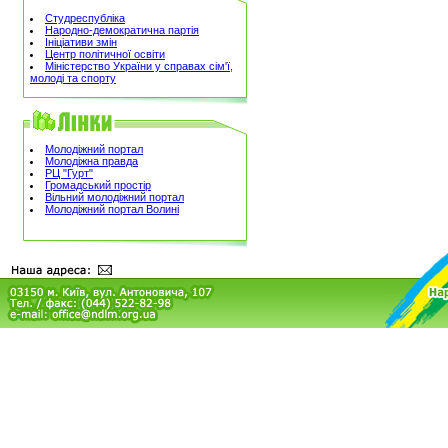
Студреспубліка
Народно-демократична партія
Ініціативи змін
Центр політичної освіти
Міністерство України у справах сім'ї,
молоді та спорту
Молодіжний портал
Молодіжна правда
РЦ "Гурт"
Громадський простір
Вільний молодіжний портал
Молодіжний портал Волині