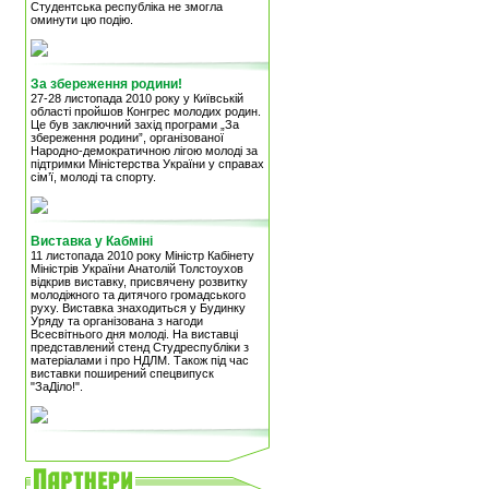
Студентська республіка не змогла
оминути цю подію.
За збереження родини!
27-28 листопада 2010 року у Київській
області пройшов Конгрес молодих родин.
Це був заключний захід програми „За
збереження родини”, організованої
Народно-демократичною лігою молоді за
підтримки Міністерства України у справах
сім’ї, молоді та спорту.
Виставка у Кабміні
11 листопада 2010 року Міністр Кабінету
Міністрів України Анатолій Толстоухов
відкрив виставку, присвячену розвитку
молодіжного та дитячого громадського
руху. Виставка знаходиться у Будинку
Уряду та організована з нагоди
Всесвітнього дня молоді. На виставці
представлений стенд Студреспубліки з
матеріалами і про НДЛМ. Також під час
виставки поширений спецвипуск
"ЗаДіло!".