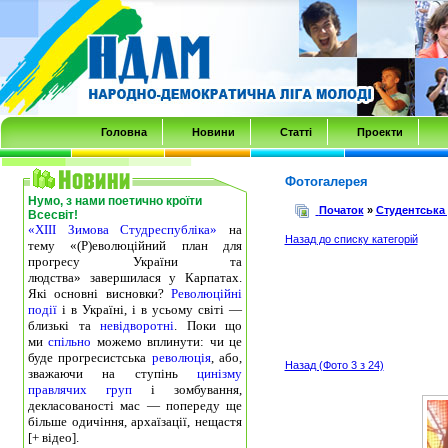
Transmenu
powered
by
JoomlArt.com
-
Головна
Новини
Статті
Проекти
Mambo
Joomla
Фотогалерея
Нумо, з нами поетично кроїти
Professional
Початок
»
Студентська
Всесвіт!
«ХІІІ Зимова Студреспубліка»
на
Templates
Назад до списку категорій
тему «(Р)еволюційний план для
Club
прогресу України та
людства» завершилася у Карпатах.
Які основні висновки?
Революційні
події
і в Україні, і в усьому світі —
близькі та
невідворотні
. Поки що
ми
спільно
можемо вплинути: чи це
буде прогресистська
революція
, або,
Назад (Фото 3 з 24)
зважаючи на ступінь
цинізму
правлячих груп
і зомбування,
декласованості мас — попереду ще
більше одичіння, архаїзації, нещастя
[+ відео].