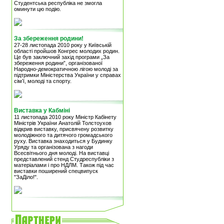
Студентська республіка не змогла
оминути цю подію.
За збереження родини!
27-28 листопада 2010 року у Київській
області пройшов Конгрес молодих родин.
Це був заключний захід програми „За
збереження родини”, організованої
Народно-демократичною лігою молоді за
підтримки Міністерства України у справах
сім’ї, молоді та спорту.
Виставка у Кабміні
11 листопада 2010 року Міністр Кабінету
Міністрів України Анатолій Толстоухов
відкрив виставку, присвячену розвитку
молодіжного та дитячого громадського
руху. Виставка знаходиться у Будинку
Уряду та організована з нагоди
Всесвітнього дня молоді. На виставці
представлений стенд Студреспубліки з
матеріалами і про НДЛМ. Також під час
виставки поширений спецвипуск
"ЗаДіло!".