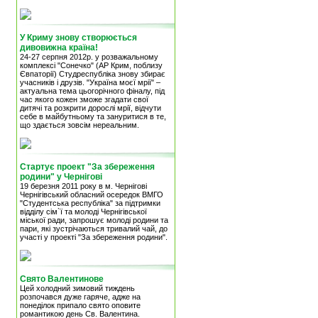
У Криму знову створюється
дивовижна країна!
24-27 серпня 2012р. у розважальному
комплексі "Сонечко" (АР Крим, поблизу
Євпаторії) Студреспубліка знову збирає
учасників і друзів. "Україна моєї мрії" –
актуальна тема цьогорічного фіналу, під
час якого кожен зможе згадати свої
дитячі та розкрити дорослі мрії, відчути
себе в майбутньому та зануритися в те,
що здається зовсім нереальним.
Стартує проект "За збереження
родини" у Чернігові
19 березня 2011 року в м. Чернігові
Чернігівський обласний осередок ВМГО
"Студентська республіка" за підтримки
відділу сім`ї та молоді Чернігівської
міської ради, запрошує молоді родини та
пари, які зустрічаються тривалий чай, до
участі у проекті "За збереження родини".
Свято Валентинове
Цей холодний зимовий тиждень
розпочався дуже гаряче, адже на
понеділок припало свято оповите
романтикою день Св. Валентина.