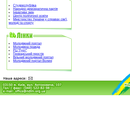
Студреспубліка
Народно-демократична партія
Ініціативи змін
Центр політичної освіти
Міністерство України у справах сім'ї,
молоді та спорту
Молодіжний портал
Молодіжна правда
РЦ "Гурт"
Громадський простір
Вільний молодіжний портал
Молодіжний портал Волині