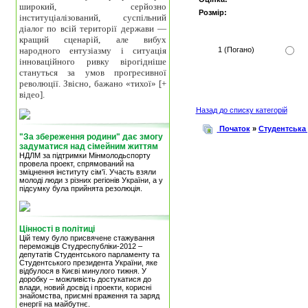
широкий, серйозно
Розмір:
інституціалізований, суспільний
діалог по всій території держави —
кращий сценарій, але вибух
народного ентузіазму і ситуація
1 (Погано)
інноваційного ривку вірогідніше
стануться за умов прогресивної
революції. Звісно, бажано «тихої» [+
відео].
Назад до списку категорій
Початок
»
Студентська
"За збереження родини" дає змогу
задуматися над сімейним життям
НДЛМ за підтримки Мінмолодьспорту
провела проект, спрямований на
зміцнення інституту сім'ї. Участь взяли
молоді люди з різних регіонів України, а у
підсумку була прийнята резолюція.
Цінності в політиці
Цій тему було присвячене стажування
переможців Студреспубліки-2012 –
депутатів Студентського парламенту та
Студентського президента України, яке
відбулося в Києві минулого тижня. У
доробку – можливість достукатися до
влади, новий досвід і проекти, корисні
знайомства, приємні враження та заряд
енергії на майбутнє.