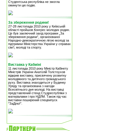
Студентська республіка не змогла
оминути цю подію.
За збереження родини!
27-28 листопада 2010 року у Київській
області пройшов Конгрес молодих родин.
Це був заключний захід програми „За
збереження родини”, організованої
Народно-демократичною лігою молоді за
підтримки Міністерства України у справах
сім’ї, молоді та спорту.
Виставка у Кабміні
11 листопада 2010 року Міністр Кабінету
Міністрів України Анатолій Толстоухов
відкрив виставку, присвячену розвитку
молодіжного та дитячого громадського
руху. Виставка знаходиться у Будинку
Уряду та організована з нагоди
Всесвітнього дня молоді. На виставці
представлений стенд Студреспубліки з
матеріалами і про НДЛМ. Також під час
виставки поширений спецвипуск
"ЗаДіло!".