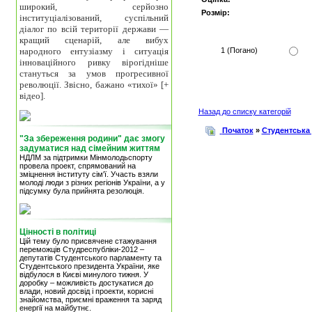
широкий, серйозно
Розмір:
інституціалізований, суспільний
діалог по всій території держави —
кращий сценарій, але вибух
народного ентузіазму і ситуація
1 (Погано)
інноваційного ривку вірогідніше
стануться за умов прогресивної
революції. Звісно, бажано «тихої» [+
відео].
Назад до списку категорій
Початок
»
Студентська
"За збереження родини" дає змогу
задуматися над сімейним життям
НДЛМ за підтримки Мінмолодьспорту
провела проект, спрямований на
зміцнення інституту сім'ї. Участь взяли
молоді люди з різних регіонів України, а у
підсумку була прийнята резолюція.
Цінності в політиці
Цій тему було присвячене стажування
переможців Студреспубліки-2012 –
депутатів Студентського парламенту та
Студентського президента України, яке
відбулося в Києві минулого тижня. У
доробку – можливість достукатися до
влади, новий досвід і проекти, корисні
знайомства, приємні враження та заряд
енергії на майбутнє.