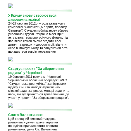
У Криму знову створюється
дивовижна країна!
24-27 серпня 2012р. у розважальному
комплексі "Сонечко" (АР Крим, поблизу
Євпаторії) Студреспубліка знову збирає
учасників і друзів. "Україна моєї мрії" –
актуальна тема цьогорічного фіналу, під
час якого кожен зможе згадати свої
дитячі та розкрити дорослі мрії, відчути
себе в майбутньому та зануритися в те,
що здається зовсім нереальним.
Стартує проект "За збереження
родини" у Чернігові
19 березня 2011 року в м. Чернігові
Чернігівський обласний осередок ВМГО
"Студентська республіка" за підтримки
відділу сім`ї та молоді Чернігівської
міської ради, запрошує молоді родини та
пари, які зустрічаються тривалий чай, до
участі у проекті "За збереження родини".
Свято Валентинове
Цей холодний зимовий тиждень
розпочався дуже гаряче, адже на
понеділок припало свято оповите
романтикою день Св. Валентина.