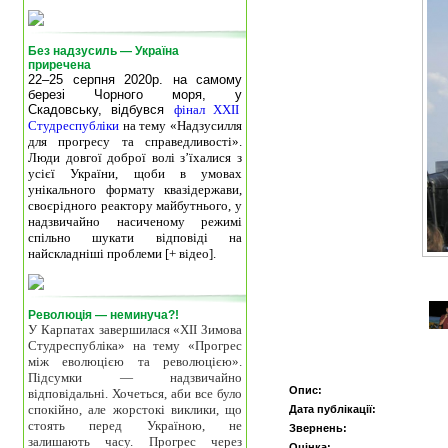
Без надзусиль — Україна
приречена
22–25 серпня 2020р. на самому
березі Чорного моря, у
Скадовську, відбувся
фінал XXII
Студреспубліки
на тему «Надзусилля
для прогресу та справедливості».
Люди довгої доброї волі з’їхалися з
усієї України, щоби в умовах
унікального формату квазідержави,
своєрідного реактору майбутнього, у
надзвичайно насиченому режимі
спільно шукати відповіді на
найскладніші проблеми [+ відео].
Революція — неминуча?!
У Карпатах завершилася «ХІІ Зимова
Студреспубліка» на тему «Прогрес
між еволюцією та революцією».
Підсумки — надзвичайно
Опис:
відповідальні. Хочеться, аби все було
спокійно, але жорстокі виклики, що
Дата публікації:
стоять перед Україною, не
Звернень:
залишають часу. Прогрес через
Оцінка: