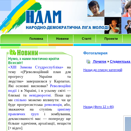
Transmenu
powered
by
JoomlArt.com
-
Головна
Новини
Статті
Проекти
Mambo
Joomla
Фотогалерея
Нумо, з нами поетично кроїти
Professional
Початок
»
Студентська
Всесвіт!
«ХІІІ Зимова Студреспубліка»
на
Templates
Назад до списку категорій
тему «(Р)еволюційний план для
Club
прогресу України та
людства» завершилася у Карпатах.
Які основні висновки?
Революційні
події
і в Україні, і в усьому світі —
близькі та
невідворотні
. Поки що
ми
спільно
можемо вплинути: чи це
буде прогресистська
революція
, або,
Назад (Фото 12 з 46)
зважаючи на ступінь
цинізму
правлячих груп
і зомбування,
декласованості мас — попереду ще
більше одичіння, архаїзації, нещастя
[+ відео].