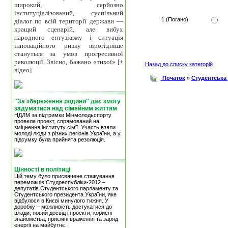
широкий, серйозно
інституціалізований, суспільний
1 (Погано)
діалог по всій території держави —
кращий сценарій, але вибух
народного ентузіазму і ситуація
інноваційного ривку вірогідніше
стануться за умов прогресивної
революції. Звісно, бажано «тихої» [+
Назад до списку категорій
відео].
Початок
»
Студентська
"За збереження родини" дає змогу
задуматися над сімейним життям
НДЛМ за підтримки Мінмолодьспорту
провела проект, спрямований на
зміцнення інституту сім'ї. Участь взяли
молоді люди з різних регіонів України, а у
підсумку була прийнята резолюція.
Цінності в політиці
Цій тему було присвячене стажування
переможців Студреспубліки-2012 –
депутатів Студентського парламенту та
Студентського президента України, яке
відбулося в Києві минулого тижня. У
доробку – можливість достукатися до
влади, новий досвід і проекти, корисні
знайомства, приємні враження та заряд
енергії на майбутнє.