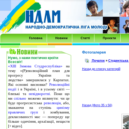
Transmenu
powered
by
JoomlArt.com
-
Головна
Новини
Статті
Проекти
Mambo
Joomla
Фотогалерея
Нумо, з нами поетично кроїти
Professional
Початок
»
Студентська
Всесвіт!
«ХІІІ Зимова Студреспубліка»
на
Templates
Назад до списку категорій
тему «(Р)еволюційний план для
Club
прогресу України та
людства» завершилася у Карпатах.
Які основні висновки?
Революційні
події
і в Україні, і в усьому світі —
близькі та
невідворотні
. Поки що
ми
спільно
можемо вплинути: чи це
буде прогресистська
революція
, або,
Назад (Фото 35 з 56)
зважаючи на ступінь
цинізму
правлячих груп
і зомбування,
декласованості мас — попереду ще
більше одичіння, архаїзації, нещастя
[+ відео].