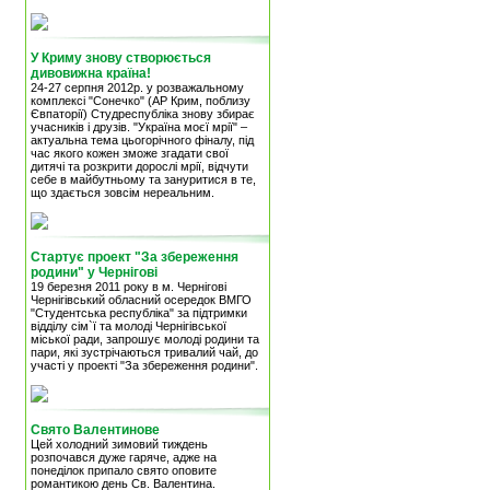
У Криму знову створюється
дивовижна країна!
24-27 серпня 2012р. у розважальному
комплексі "Сонечко" (АР Крим, поблизу
Євпаторії) Студреспубліка знову збирає
учасників і друзів. "Україна моєї мрії" –
актуальна тема цьогорічного фіналу, під
час якого кожен зможе згадати свої
дитячі та розкрити дорослі мрії, відчути
себе в майбутньому та зануритися в те,
що здається зовсім нереальним.
Стартує проект "За збереження
родини" у Чернігові
19 березня 2011 року в м. Чернігові
Чернігівський обласний осередок ВМГО
"Студентська республіка" за підтримки
відділу сім`ї та молоді Чернігівської
міської ради, запрошує молоді родини та
пари, які зустрічаються тривалий чай, до
участі у проекті "За збереження родини".
Свято Валентинове
Цей холодний зимовий тиждень
розпочався дуже гаряче, адже на
понеділок припало свято оповите
романтикою день Св. Валентина.