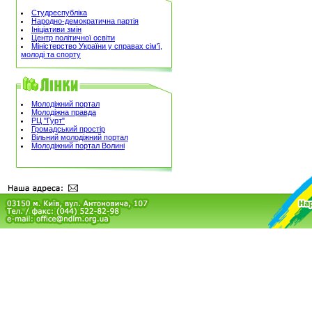
Студреспубліка
Народно-демократична партія
Ініціативи змін
Центр політичної освіти
Міністерство України у справах сім'ї,
молоді та спорту
Молодіжний портал
Молодіжна правда
РЦ "Гурт"
Громадський простір
Вільний молодіжний портал
Молодіжний портал Волині