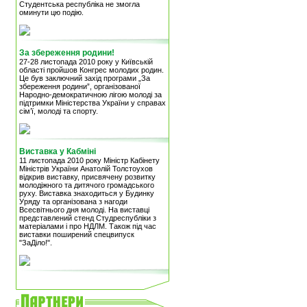
Студентська республіка не змогла
оминути цю подію.
За збереження родини!
27-28 листопада 2010 року у Київській
області пройшов Конгрес молодих родин.
Це був заключний захід програми „За
збереження родини”, організованої
Народно-демократичною лігою молоді за
підтримки Міністерства України у справах
сім’ї, молоді та спорту.
Виставка у Кабміні
11 листопада 2010 року Міністр Кабінету
Міністрів України Анатолій Толстоухов
відкрив виставку, присвячену розвитку
молодіжного та дитячого громадського
руху. Виставка знаходиться у Будинку
Уряду та організована з нагоди
Всесвітнього дня молоді. На виставці
представлений стенд Студреспубліки з
матеріалами і про НДЛМ. Також під час
виставки поширений спецвипуск
"ЗаДіло!".