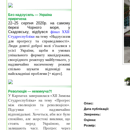
Без надзусиль — Україна
приречена
22–25 серпня 2020р. на самому
березі Чорного моря, у
Скадовську, відбувся
фінал XXII
Студреспубліки
на тему «Надзусилля
для прогресу та справедливості».
Люди довгої доброї волі з’їхалися з
усієї України, щоби в умовах
унікального формату квазідержави,
своєрідного реактору майбутнього, у
надзвичайно насиченому режимі
спільно шукати відповіді на
найскладніші проблеми [+ відео].
Революція — неминуча?!
У Карпатах завершилася «ХІІ Зимова
Студреспубліка» на тему «Прогрес
Опис:
між еволюцією та революцією».
Дата публікації:
Підсумки — надзвичайно
відповідальні. Хочеться, аби все було
Звернень:
спокійно, але жорстокі виклики, що
Оцінка:
стоять перед Україною, не
Розмір:
залишають часу. Прогрес через