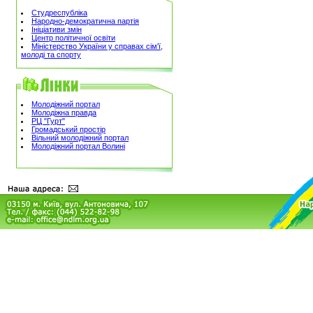
Студреспубліка
Народно-демократична партія
Ініціативи змін
Центр політичної освіти
Міністерство України у справах сім'ї,
молоді та спорту
Молодіжний портал
Молодіжна правда
РЦ "Гурт"
Громадський простір
Вільний молодіжний портал
Молодіжний портал Волині