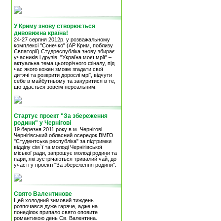
У Криму знову створюється
дивовижна країна!
24-27 серпня 2012р. у розважальному
комплексі "Сонечко" (АР Крим, поблизу
Євпаторії) Студреспубліка знову збирає
учасників і друзів. "Україна моєї мрії" –
актуальна тема цьогорічного фіналу, під
час якого кожен зможе згадати свої
дитячі та розкрити дорослі мрії, відчути
себе в майбутньому та зануритися в те,
що здається зовсім нереальним.
Стартує проект "За збереження
родини" у Чернігові
19 березня 2011 року в м. Чернігові
Чернігівський обласний осередок ВМГО
"Студентська республіка" за підтримки
відділу сім`ї та молоді Чернігівської
міської ради, запрошує молоді родини та
пари, які зустрічаються тривалий чай, до
участі у проекті "За збереження родини".
Свято Валентинове
Цей холодний зимовий тиждень
розпочався дуже гаряче, адже на
понеділок припало свято оповите
романтикою день Св. Валентина.