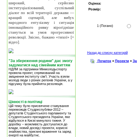
широкий, серйозно
Оцінка:
інституціалізований, суспільний
Розмір:
діалог по всій території держави —
кращий сценарій, але вибух
народного ентузіазму і ситуація
1 (Погано)
інноваційного ривку вірогідніше
стануться за умов прогресивної
революції. Звісно, бажано «тихої» [+
відео].
Назад до списку категорій
"За збереження родини" дає змогу
Початок
»
Проекти
»
За
задуматися над сімейним життям
НДЛМ за підтримки Мінмолодьспорту
провела проект, спрямований на
зміцнення інституту сім'ї. Участь взяли
молоді люди з різних регіонів України, а у
підсумку була прийнята резолюція.
Цінності в політиці
Цій тему було присвячене стажування
переможців Студреспубліки-2012 –
депутатів Студентського парламенту та
Студентського президента України, яке
відбулося в Києві минулого тижня. У
доробку – можливість достукатися до
влади, новий досвід і проекти, корисні
знайомства, приємні враження та заряд
енергії на майбутнє.