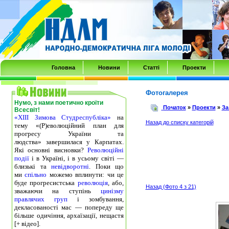
Transmenu
powered
by
JoomlArt.com
-
Головна
Новини
Статті
Проекти
Mambo
Joomla
Фотогалерея
Нумо, з нами поетично кроїти
Professional
Початок
»
Проекти
»
За
Всесвіт!
«ХІІІ Зимова Студреспубліка»
на
Templates
Назад до списку категорій
тему «(Р)еволюційний план для
Club
прогресу України та
людства» завершилася у Карпатах.
Які основні висновки?
Революційні
події
і в Україні, і в усьому світі —
близькі та
невідворотні
. Поки що
ми
спільно
можемо вплинути: чи це
буде прогресистська
революція
, або,
Назад (Фото 4 з 21)
зважаючи на ступінь
цинізму
правлячих груп
і зомбування,
декласованості мас — попереду ще
більше одичіння, архаїзації, нещастя
[+ відео].