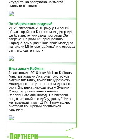
Студентська республіка не змогла
оминути цю подію.
За збереження родини!
27-28 листопада 2010 року у Київській
області пройшов Конгрес молодих родин.
Це був заключний захід програми „За
збереження родини”, організованої
Народно-демократичною лігою молоді за
підтримки Міністерства України у справах
сім’ї, молоді та спорту.
Виставка у Кабміні
11 листопада 2010 року Міністр Кабінету
Міністрів України Анатолій Толстоухов
відкрив виставку, присвячену розвитку
молодіжного та дитячого громадського
руху. Виставка знаходиться у Будинку
Уряду та організована з нагоди
Всесвітнього дня молоді. На виставці
представлений стенд Студреспубліки з
матеріалами і про НДЛМ. Також під час
виставки поширений спецвипуск
"ЗаДіло!".