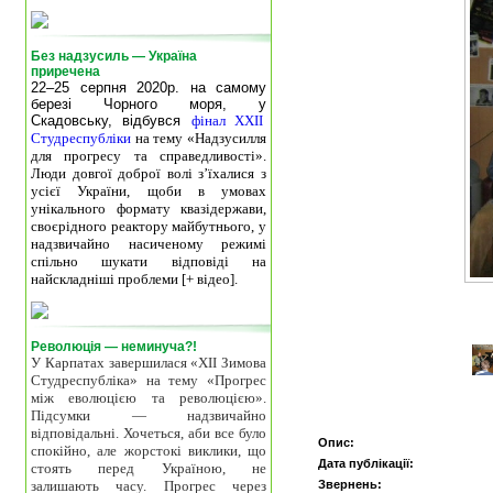
Без надзусиль — Україна
приречена
22–25 серпня 2020р. на самому
березі Чорного моря, у
Скадовську, відбувся
фінал XXII
Студреспубліки
на тему «Надзусилля
для прогресу та справедливості».
Люди довгої доброї волі з’їхалися з
усієї України, щоби в умовах
унікального формату квазідержави,
своєрідного реактору майбутнього, у
надзвичайно насиченому режимі
спільно шукати відповіді на
найскладніші проблеми [+ відео].
Революція — неминуча?!
У Карпатах завершилася «ХІІ Зимова
Студреспубліка» на тему «Прогрес
між еволюцією та революцією».
Підсумки — надзвичайно
відповідальні. Хочеться, аби все було
Опис:
спокійно, але жорстокі виклики, що
Дата публікації:
стоять перед Україною, не
залишають часу. Прогрес через
Звернень: