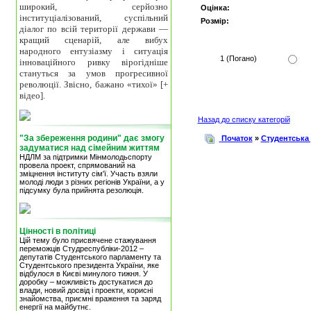
широкий, серйозно
Оцінка:
інституціалізований, суспільний
Розмір:
діалог по всій території держави —
кращий сценарій, але вибух
народного ентузіазму і ситуація
1 (Погано)
інноваційного ривку вірогідніше
стануться за умов прогресивної
революції. Звісно, бажано «тихої» [+
відео].
Назад до списку категорій
"За збереження родини" дає змогу
Початок
»
Студентська
задуматися над сімейним життям
НДЛМ за підтримки Мінмолодьспорту
провела проект, спрямований на
зміцнення інституту сім'ї. Участь взяли
молоді люди з різних регіонів України, а у
підсумку була прийнята резолюція.
Цінності в політиці
Цій тему було присвячене стажування
переможців Студреспубліки-2012 –
депутатів Студентського парламенту та
Студентського президента України, яке
відбулося в Києві минулого тижня. У
доробку – можливість достукатися до
влади, новий досвід і проекти, корисні
знайомства, приємні враження та заряд
енергії на майбутнє.