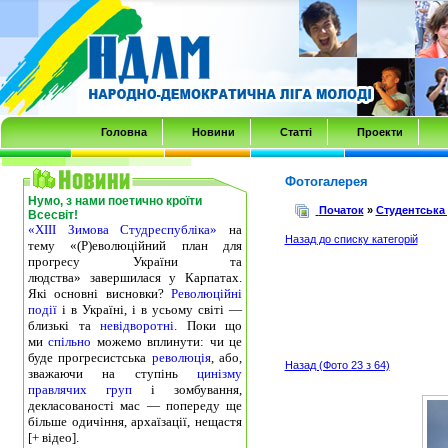
Transmenu
powered
by
JoomlArt.com
-
Головна
Новини
Статті
Проекти
Mambo
Joomla
Фотогалерея
Нумо, з нами поетично кроїти
Professional
Початок
»
Студентська
Всесвіт!
«ХІІІ Зимова Студреспубліка»
на
Templates
Назад до списку категорій
тему «(Р)еволюційний план для
Club
прогресу України та
людства» завершилася у Карпатах.
Які основні висновки?
Революційні
події
і в Україні, і в усьому світі —
близькі та
невідворотні
. Поки що
ми
спільно
можемо вплинути: чи це
буде прогресистська
революція
, або,
Назад (Фото 23 з 64)
зважаючи на ступінь
цинізму
правлячих груп
і зомбування,
декласованості мас — попереду ще
більше одичіння, архаїзації, нещастя
[+ відео].