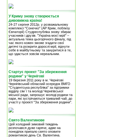
У Криму знову створюється
дивовижна країна!
24-27 серпня 2012р. у розважальному
комплексі "Сонечко" (АР Крим, поблизу
Євпаторії) Студреспубліка знову збирає
учасників і друзів. "Україна моєї мрії" –
актуальна тема цьогорічного фіналу, під
час якого кожен зможе згадати свої
дитячі та розкрити дорослі мрії, відчути
себе в майбутньому та зануритися в те,
що здається зовсім нереальним.
Стартує проект "За збереження
родини" у Чернігові
19 березня 2011 року в м. Чернігові
Чернігівський обласний осередок ВМГО
"Студентська республіка" за підтримки
відділу сім`ї та молоді Чернігівської
міської ради, запрошує молоді родини та
пари, які зустрічаються тривалий чай, до
участі у проекті "За збереження родини".
Свято Валентинове
Цей холодний зимовий тиждень
розпочався дуже гаряче, адже на
понеділок припало свято оповите
романтикою день Св. Валентина.