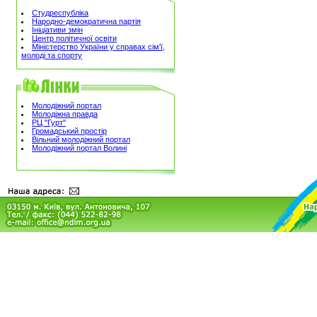
Студреспубліка
Народно-демократична партія
Ініціативи змін
Центр політичної освіти
Міністерство України у справах сім'ї,
молоді та спорту
Молодіжний портал
Молодіжна правда
РЦ "Гурт"
Громадський простір
Вільний молодіжний портал
Молодіжний портал Волині